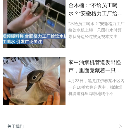
金木楠：“不给员工喝
水？”安徽格力工厂给饮
水机上锁，只因打水时
“不给员工喝水？”安徽格力工厂
领导从身边经过被无视
给饮水机上锁，只因打水时领
导从身边经过被无视本文由...
家中油烟机管道发出怪
声，里面竟藏着一只鸳
鸯，多名网友表示：我
4月23日，黑龙江伊春某小区内
家好像也有....
一户10楼女住户家中，抽油烟
机管道稀里哗啦地响个不...
关于我们