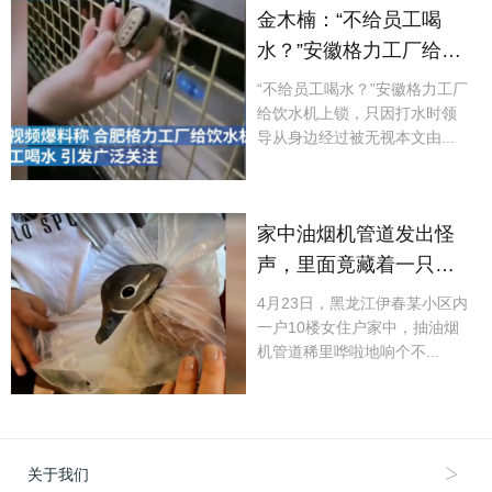
金木楠：“不给员工喝
水？”安徽格力工厂给饮
水机上锁，只因打水时
“不给员工喝水？”安徽格力工厂
领导从身边经过被无视
给饮水机上锁，只因打水时领
导从身边经过被无视本文由...
家中油烟机管道发出怪
声，里面竟藏着一只鸳
鸯，多名网友表示：我
4月23日，黑龙江伊春某小区内
家好像也有....
一户10楼女住户家中，抽油烟
机管道稀里哗啦地响个不...
关于我们